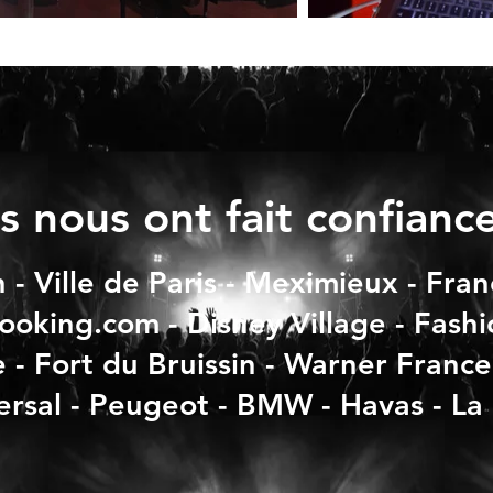
ls nous ont fait confianc
n - Ville de Paris - Meximieux - Fran
ooking.com - Disney Village - Fash
 - Fort du Bruissin - Warner Franc
ersal - Peugeot - BMW - Havas - La C