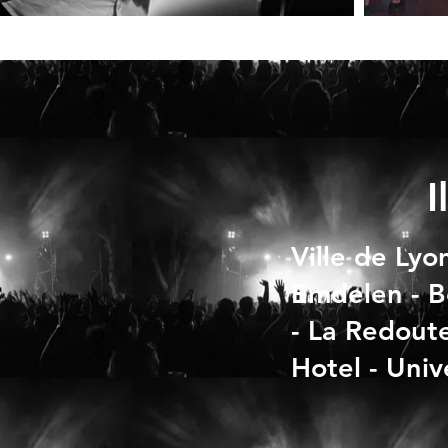
I
Ville de Lyo
Emdelen - B
- La Redoute
Hotel - Univ