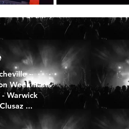
e
cheville -
ion Week Paris
e - Warwick
lusaz ...