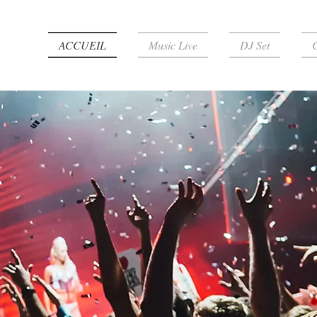
ACCUEIL
Music Live
DJ Set
C